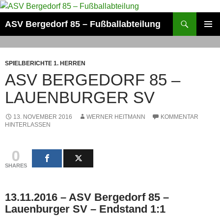
Zum
Inhalt
Suchen
ASV Bergedorf 85 – Fußballabteilung
springen
PRIMÄR
MENÜ
SPIELBERICHTE 1. HERREN
ASV BERGEDORF 85 –
LAUENBURGER SV
13. NOVEMBER 2016
WERNER HEITMANN
KOMMENTAR
HINTERLASSEN
0
SHARES
13.11.2016 – ASV Bergedorf 85 –
Lauenburger SV – Endstand 1:1