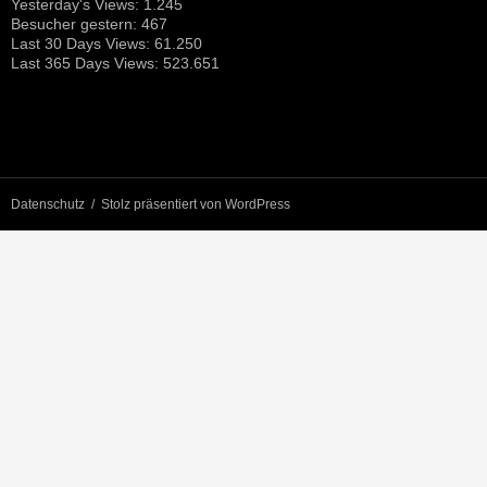
Yesterday's Views:
1.245
Besucher gestern:
467
Last 30 Days Views:
61.250
Last 365 Days Views:
523.651
Datenschutz
Stolz präsentiert von WordPress