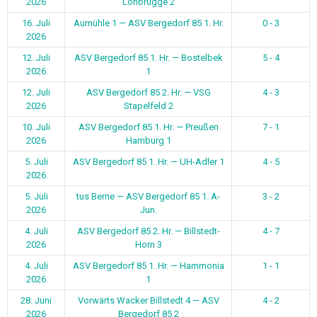
2026
Lohbrügge 2
16. Juli
Aumühle 1 — ASV Bergedorf 85 1. Hr.
0 - 3
2026
12. Juli
ASV Bergedorf 85 1. Hr. — Bostelbek
5 - 4
2026
1
12. Juli
ASV Bergedorf 85 2. Hr. — VSG
4 - 3
2026
Stapelfeld 2
10. Juli
ASV Bergedorf 85 1. Hr. — Preußen
7 - 1
2026
Hamburg 1
5. Juli
ASV Bergedorf 85 1. Hr. — UH-Adler 1
4 - 5
2026
5. Juli
tus Berne — ASV Bergedorf 85 1. A-
3 - 2
2026
Jun.
4. Juli
ASV Bergedorf 85 2. Hr. — Billstedt-
4 - 7
2026
Horn 3
4. Juli
ASV Bergedorf 85 1. Hr. — Hammonia
1 - 1
2026
1
28. Juni
Vorwärts Wacker Billstedt 4 — ASV
4 - 2
2026
Bergedorf 85 2