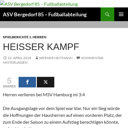
Zum
Inhalt
Suchen
ASV Bergedorf 85 – Fußballabteilung
springen
PRIMÄR
MENÜ
SPIELBERICHTE 1. HERREN
HEISSER KAMPF
22. APRIL 2018
WERNER HEITMANN
KOMMENTAR
HINTERLASSEN
5
SHARES
Herren verlieren bei MSV Hamburg mi 3:4
Die Ausgangslage vor dem Spiel war klar. Nur ein Sieg würde
die Hoffnungen der Hausherren auf einen vorderen Platz, der
zum Ende der Saison zu einem Aufstieg berechtigen könnte,