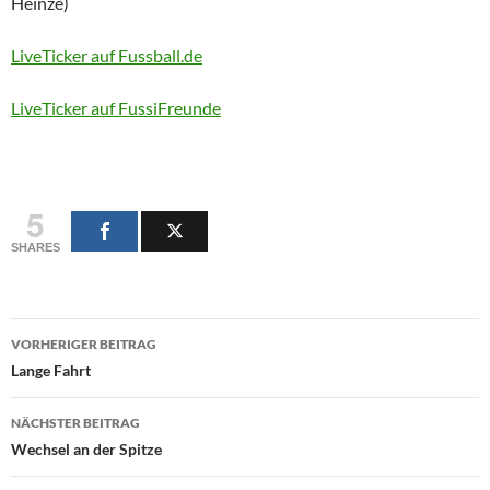
Heinze)
LiveTicker auf Fussball.de
LiveTicker auf FussiFreunde
5
SHARES
Beitragsnavigation
VORHERIGER BEITRAG
Lange Fahrt
NÄCHSTER BEITRAG
Wechsel an der Spitze