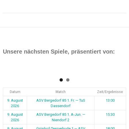
Beitragsnavigation
Unsere nächsten Spiele, präsentiert von:
Datum
Match
Zeit/Ergebnisse
9. August
ASV Bergedorf 85 1. Fr. — TuS
13:00
2026
Dassendorf
9. August
ASV Bergedorf 85 1. A-Jun. —
15:30
2026
Niendorf 2
9. August
Grünhof-Tesperhude 1 — ASV
18:00