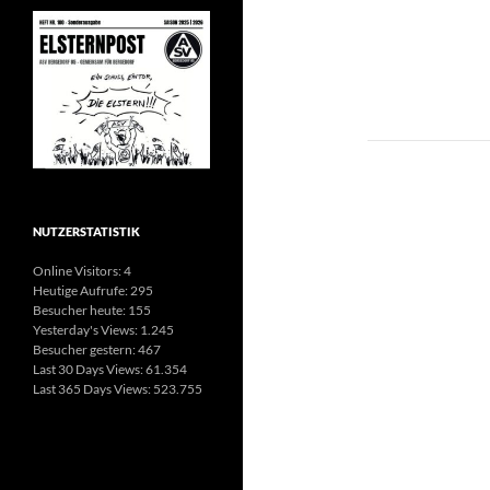
Beitragsn
NUTZERSTATISTIK
Online Visitors:
4
Heutige Aufrufe:
295
Besucher heute:
155
Yesterday's Views:
1.245
Besucher gestern:
467
Last 30 Days Views:
61.354
Last 365 Days Views:
523.755