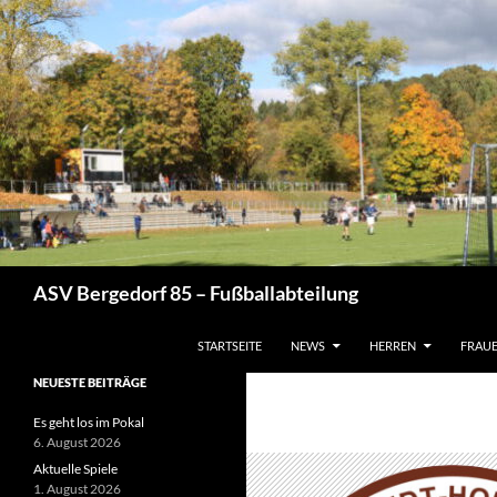
Zum
Inhalt
springen
Suchen
ASV Bergedorf 85 – Fußballabteilung
STARTSEITE
NEWS
HERREN
FRAU
NEUESTE BEITRÄGE
Es geht los im Pokal
6. August 2026
Aktuelle Spiele
1. August 2026