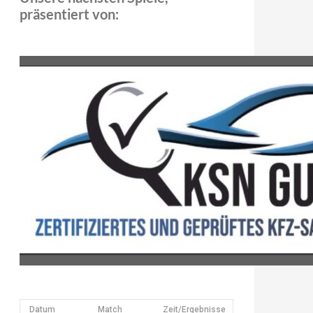
präsentiert von:
Datum
Match
Zeit/Ergebnisse