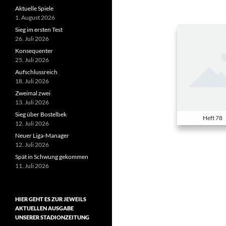
Aktuelle Spiele
1. August 2026
Sieg im ersten Test
26. Juli 2026
Konsequenter
25. Juli 2026
Aufschlussreich
18. Juli 2026
Zweimal zwei
13. Juli 2026
Sieg über Bostelbek
Heft 78
12. Juli 2026
Neuer Liga-Manager
12. Juli 2026
Spät in Schwung gekommen
11. Juli 2026
HIER GEHT ES ZUR JEWEILS
AKTUELLEN AUSGABE
UNSERER STADIONZEITUNG