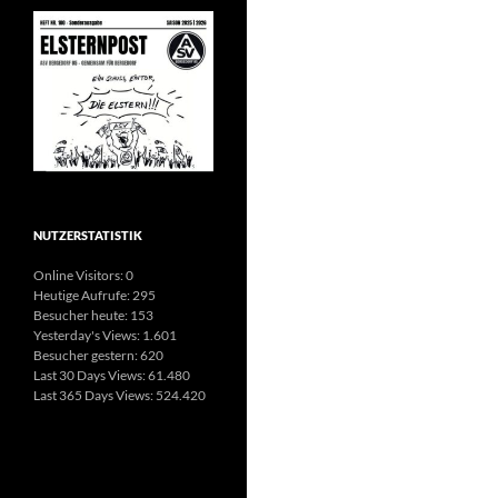
NUTZERSTATISTIK
Online Visitors:
0
Heutige Aufrufe:
295
Besucher heute:
153
Yesterday's Views:
1.601
Besucher gestern:
620
Last 30 Days Views:
61.480
Last 365 Days Views:
524.420