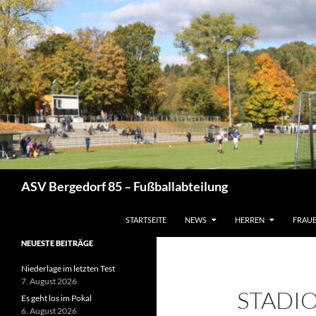
Zum
Inhalt
springen
Suchen
ASV Bergedorf 85 – Fußballabteilung
STARTSEITE
NEWS
HERREN
FRAU
NEUESTE BEITRÄGE
Niederlage im letzten Test
7. August 2026
STADI
Es geht los im Pokal
6. August 2026