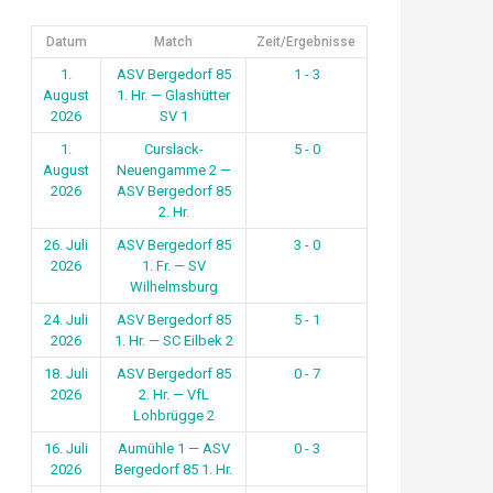
Datum
Match
Zeit/Ergebnisse
1.
ASV Bergedorf 85
1 - 3
August
1. Hr. — Glashütter
2026
SV 1
1.
Curslack-
5 - 0
August
Neuengamme 2 —
2026
ASV Bergedorf 85
2. Hr.
26. Juli
ASV Bergedorf 85
3 - 0
2026
1. Fr. — SV
Wilhelmsburg
24. Juli
ASV Bergedorf 85
5 - 1
2026
1. Hr. — SC Eilbek 2
18. Juli
ASV Bergedorf 85
0 - 7
2026
2. Hr. — VfL
Lohbrügge 2
16. Juli
Aumühle 1 — ASV
0 - 3
2026
Bergedorf 85 1. Hr.