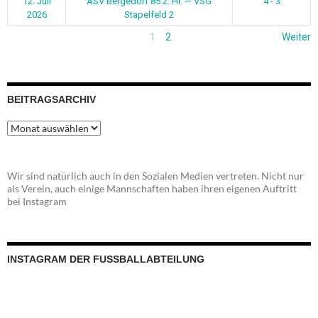
12. Juli
ASV Bergedorf 85 2. Hr. — VSG
4 - 3
2026
Stapelfeld 2
1
2
Weiter
BEITRAGSARCHIV
Beitragsarchiv
Wir sind natürlich auch in den Sozialen Medien vertreten. Nicht nur
als Verein, auch einige Mannschaften haben ihren eigenen Auftritt
bei Instagram
INSTAGRAM DER FUSSBALLABTEILUNG