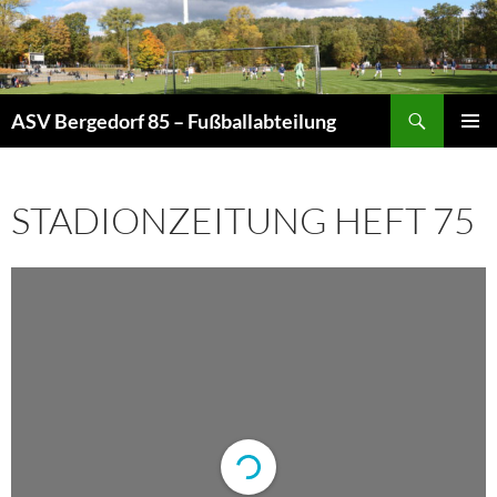
Zum
Inhalt
springen
Suchen
ASV Bergedorf 85 – Fußballabteilung
PRIMÄR
MENÜ
STADIONZEITUNG HEFT 75