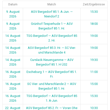
Datum
Match
Zeit/Ergebnisse
9. August
ASV Bergedorf 85 1. A-Jun. —
15:30
2026
Niendorf 2
9. August
Grünhof-Tesperhude 1 — ASV
18:00
2026
Bergedorf 85 1. Hr.
14. August
TSG Bergedorf — ASV Bergedorf 85
19:00
2026
2. Hr.
14. August
ASV Bergedorf 85 3. Hr. — SC Vier-
19:00
2026
und Marschlande 4
14. August
Curslack-Neuengamme — ASV
19:30
2026
Bergedorf 85 1. H Ü32
16. August
Escheburg 1 — ASV Bergedorf 85 1.
11:00
2026
Fr.
16. August
SC Vier- und Marschlande 2 — ASV
15:00
2026
Bergedorf 85 1. Hr.
16. August
TSG Bergedorf — ASV Bergedorf 85
15:30
2026
1. A-Jun.
22. August
ASV Bergedorf 85 2. Fr. — Voran Ohe
10:30