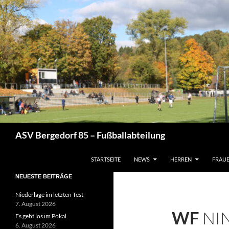
Zum
Inhalt
springen
Suchen
ASV Bergedorf 85 – Fußballabteilung
STARTSEITE
NEWS
HERREN
FRAU
NEUESTE BEITRÄGE
Niederlage im letzten Test
7. August 2026
WF
NI
Es geht los im Pokal
6. August 2026