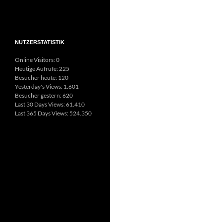
NUTZERSTATISTIK
Online Visitors:
0
Heutige Aufrufe:
225
Besucher heute:
120
Yesterday's Views:
1.601
Besucher gestern:
620
Last 30 Days Views:
61.410
Last 365 Days Views:
524.350