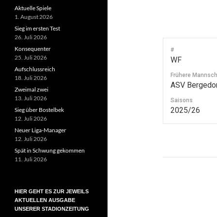
Aktuelle Spiele
1. August 2026
Sieg im ersten Test
26. Juli 2026
Konsequenter
#
25. Juli 2026
WF
Aufschlussreich
Frühere Mannsch
18. Juli 2026
ASV Bergedor
Zweimal zwei
13. Juli 2026
Saisons
2025/26
Sieg über Bostelbek
12. Juli 2026
Neuer Liga-Manager
12. Juli 2026
Spät in Schwung gekommen
11. Juli 2026
Beitragsn
HIER GEHT ES ZUR JEWEILS
AKTUELLEN AUSGABE
UNSERER STADIONZEITUNG