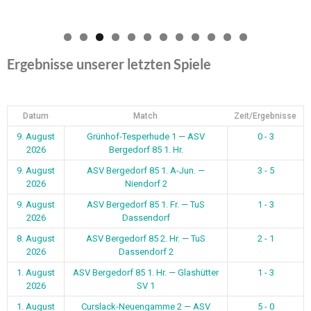
0
1
2
Ergebnisse unserer letzten Spiele
Datum
Match
Zeit/Ergebnisse
9. August
Grünhof-Tesperhude 1 — ASV
0 - 3
2026
Bergedorf 85 1. Hr.
9. August
ASV Bergedorf 85 1. A-Jun. —
3 - 5
2026
Niendorf 2
9. August
ASV Bergedorf 85 1. Fr. — TuS
1 - 3
2026
Dassendorf
8. August
ASV Bergedorf 85 2. Hr. — TuS
2 - 1
2026
Dassendorf 2
1. August
ASV Bergedorf 85 1. Hr. — Glashütter
1 - 3
2026
SV 1
1. August
Curslack-Neuengamme 2 — ASV
5 - 0