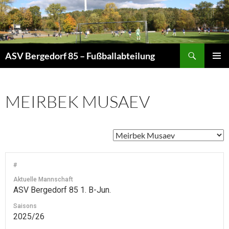
Zum
Inhalt
springen
Suchen
ASV Bergedorf 85 – Fußballabteilung
PRIMÄR
MENÜ
MEIRBEK MUSAEV
#
Aktuelle Mannschaft
ASV Bergedorf 85 1. B-Jun.
Saisons
2025/26