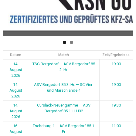
Datum
Match
Zeit/Ergebnisse
14.
TSG Bergedorf — ASV Bergedorf 85
19:00
August
2. Hr.
2026
14.
ASV Bergedorf 85 3. Hr. — SC Vier-
19:00
August
und Marschlande 4
2026
14.
Curslack-Neuengamme — ASV
19:30
August
Bergedorf 85 1. H Ü32
2026
16.
Escheburg 1 — ASV Bergedorf 85 1.
11:00
August
Fr.