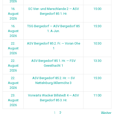
2026
16.
SC Vier- und Marschlande 2 — ASV
15:00
August
Bergedorf 85 1. Hr.
2026
16.
TSG Bergedorf — ASV Bergedorf 85
15:30
August
1. A-Jun.
2026
22.
ASV Bergedorf 85 2. Fr. — Voran Ohe
10:30
August
1
2026
22.
ASV Bergedorf 85 1. Hr. — FSV
13:30
August
Geesthacht 1
2026
22.
ASV Bergedorf 85 2. Hr. — SV
15:30
August
Nettelnburg/Allermöhe 3
2026
23.
Vorwärts Wacker Billstedt 4 — ASV
11:00
August
Bergedorf 85 3. Hr.
2026
1
2
Weiter