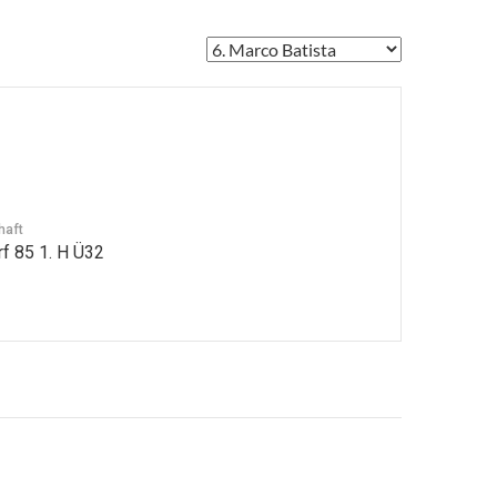
haft
f 85 1. H Ü32
avigation