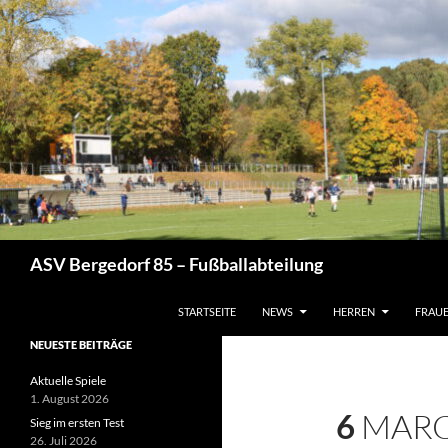
Zum
Inhalt
springen
Suchen
ASV Bergedorf 85 – Fußballabteilung
STARTSEITE
NEWS
HERREN
FRAU
NEUESTE BEITRÄGE
Aktuelle Spiele
1. August 2026
6
MARC
Sieg im ersten Test
26. Juli 2026