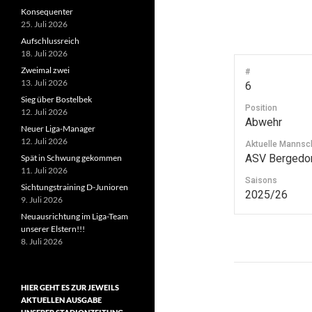
Konsequenter
25. Juli 2026
Aufschlussreich
18. Juli 2026
Zweimal zwei
#
13. Juli 2026
6
Sieg über Bostelbek
Position
12. Juli 2026
Abwehr
Neuer Liga-Manager
12. Juli 2026
Aktuelle Mannsc
ASV Bergedor
Spät in Schwung gekommen
11. Juli 2026
Saisons
Sichtungstraining D-Junioren
2025/26
9. Juli 2026
Neuausrichtung im Liga-Team
unserer Elstern!!!
8. Juli 2026
Beitragsn
HIER GEHT ES ZUR JEWEILS
AKTUELLEN AUSGABE