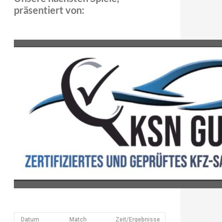
präsentiert von:
Datum
Match
Zeit/Ergebnisse