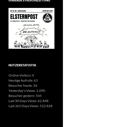
UNSERER STADIONZEITUNG
NUTZERSTATISTIK
Online Visitors:
0
Heutige Aufrufe:
63
Besucher heute:
34
Yesterday's Views:
1.090
Besucher gestern:
545
Last 30 Days Views:
62.848
Last 365 Days Views:
522.828