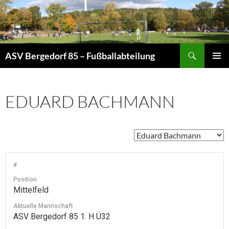
Zum
Inhalt
springen
Suchen
ASV Bergedorf 85 – Fußballabteilung
PRIMÄR
MENÜ
EDUARD BACHMANN
#
Position
Mittelfeld
Aktuelle Mannschaft
ASV Bergedorf 85 1. H Ü32