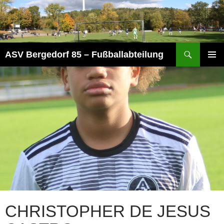
Zum
Inhalt
springen
Suchen
ASV Bergedorf 85 – Fußballabteilung
PRIMÄR
MENÜ
CHRISTOPHER DE JESUS