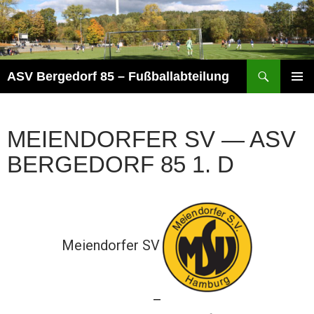
Zum
Inhalt
springen
Suchen
ASV Bergedorf 85 – Fußballabteilung
PRIMÄR
MENÜ
MEIENDORFER SV — ASV
BERGEDORF 85 1. D
Meiendorfer SV
—