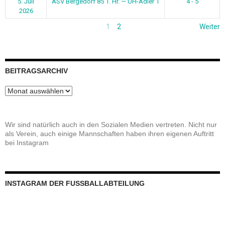
5. Juli
ASV Bergedorf 85 1. Hr. — UH-Adler 1
4 - 5
2026
1
2
Weiter
BEITRAGSARCHIV
Beitragsarchiv
Wir sind natürlich auch in den Sozialen Medien vertreten. Nicht nur
als Verein, auch einige Mannschaften haben ihren eigenen Auftritt
bei Instagram
INSTAGRAM DER FUSSBALLABTEILUNG