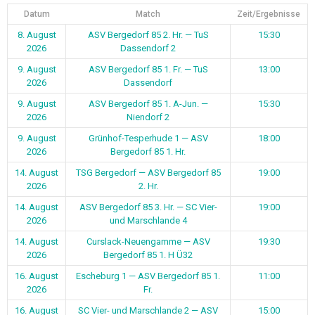
Datum
Match
Zeit/Ergebnisse
8. August
ASV Bergedorf 85 2. Hr. — TuS
15:30
2026
Dassendorf 2
9. August
ASV Bergedorf 85 1. Fr. — TuS
13:00
2026
Dassendorf
9. August
ASV Bergedorf 85 1. A-Jun. —
15:30
2026
Niendorf 2
9. August
Grünhof-Tesperhude 1 — ASV
18:00
2026
Bergedorf 85 1. Hr.
14. August
TSG Bergedorf — ASV Bergedorf 85
19:00
2026
2. Hr.
14. August
ASV Bergedorf 85 3. Hr. — SC Vier-
19:00
2026
und Marschlande 4
14. August
Curslack-Neuengamme — ASV
19:30
2026
Bergedorf 85 1. H Ü32
16. August
Escheburg 1 — ASV Bergedorf 85 1.
11:00
2026
Fr.
16. August
SC Vier- und Marschlande 2 — ASV
15:00