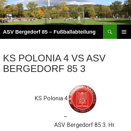
Zum
Inhalt
springen
Suchen
ASV Bergedorf 85 – Fußballabteilung
PRIMÄR
MENÜ
KS POLONIA 4 VS ASV
BERGEDORF 85 3
KS Polonia 4
—
ASV Bergedorf 85 3. Hr.