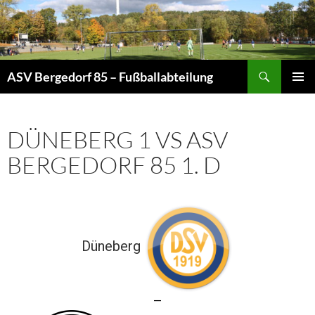
Zum
Inhalt
springen
Suchen
ASV Bergedorf 85 – Fußballabteilung
PRIMÄR
MENÜ
DÜNEBERG 1 VS ASV
BERGEDORF 85 1. D
Düneberg
—