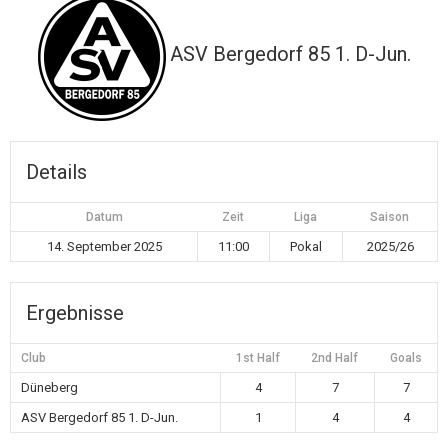
ASV Bergedorf 85 1. D-Jun.
Details
Datum
Zeit
Liga
Saison
14. September 2025
11:00
Pokal
2025/26
Ergebnisse
Club
1st Half
2nd Half
Goals
Düneberg
4
7
7
ASV Bergedorf 85 1. D-Jun.
1
4
4