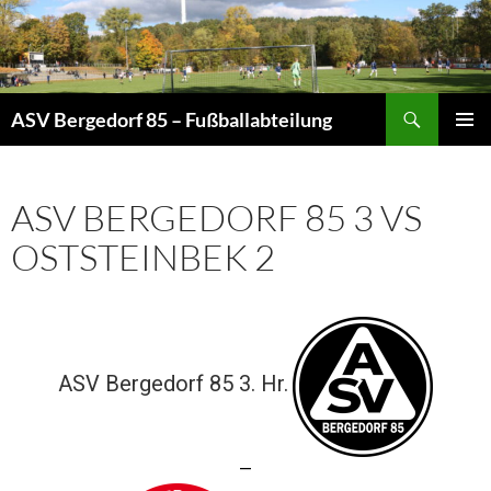
Zum
Inhalt
springen
Suchen
ASV Bergedorf 85 – Fußballabteilung
PRIMÄR
MENÜ
ASV BERGEDORF 85 3 VS
OSTSTEINBEK 2
ASV Bergedorf 85 3. Hr.
—