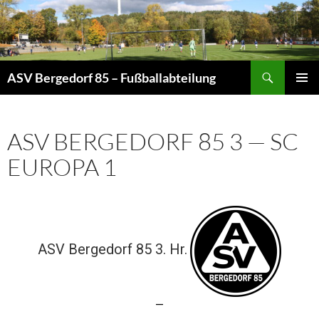
Zum
Inhalt
springen
Suchen
ASV Bergedorf 85 – Fußballabteilung
PRIMÄR
MENÜ
ASV BERGEDORF 85 3 — SC
EUROPA 1
ASV Bergedorf 85 3. Hr.
—