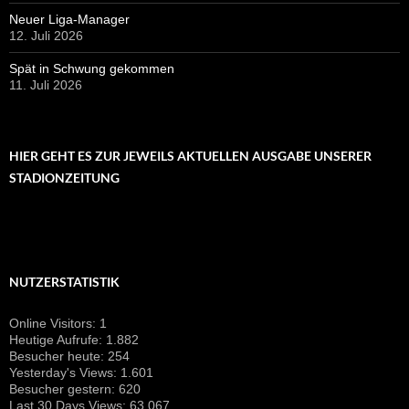
NUTZERSTATISTIK
Online Visitors:
1
Heutige Aufrufe:
1.882
Besucher heute:
254
Yesterday's Views:
1.601
Besucher gestern:
620
Last 30 Days Views:
63.067
Last 365 Days Views:
526.007
Datenschutz
Stolz präsentiert von WordPress