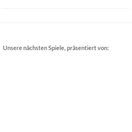
Beitragsnavigation
Unsere nächsten Spiele, präsentiert von:
Datum
Match
Zeit/Ergebnisse
9. August
ASV Bergedorf 85 1. Fr. — TuS
13:00
2026
Dassendorf
9. August
ASV Bergedorf 85 1. A-Jun. —
15:30
2026
Niendorf 2
9. August
Grünhof-Tesperhude 1 — ASV
18:00
2026
Bergedorf 85 1. Hr.