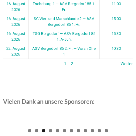
Vielen Dank an unsere Sponsoren:
0
1
2
Ergebnisse unserer letzten Spiele
Datum
Match
Zeit/Ergebnisse
8. August
ASV Bergedorf 85 2. Hr. — TuS
15:30
2026
Dassendorf 2
1. August
ASV Bergedorf 85 1. Hr. — Glashütter
1 - 3
2026
SV 1
1. August
Curslack-Neuengamme 2 — ASV
5 - 0
2026
Bergedorf 85 2. Hr.
26. Juli
ASV Bergedorf 85 1. Fr. — SV
3 - 0