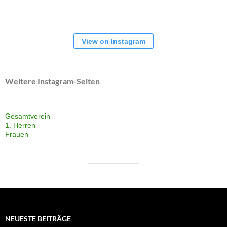
NEUESTE BEITRÄGE
Niederlage im letzten Test
7. August 2026
Es geht los im Pokal
6. August 2026
Aktuelle Spiele
1. August 2026
Sieg im ersten Test
26. Juli 2026
Konsequenter
25. Juli 2026