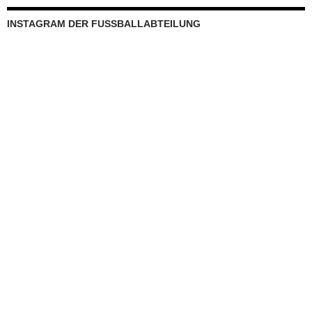
View on Instagram
Weitere Instagram-Seiten
Gesamtverein
1. Herren
Frauen