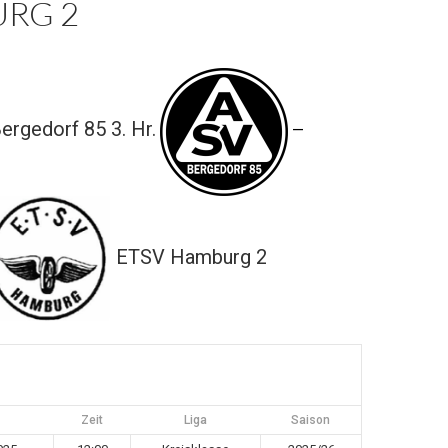
RG 2
ergedorf 85 3. Hr.
—
ETSV Hamburg 2
Zeit
Liga
Saison