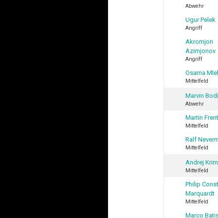
Abwehr
Ugur Pelek
Angriff
Akromjon
Azimjonov
Angriff
Osama Mle
Mittelfeld
Marvin Bod
Abwehr
Martin Fren
Mittelfeld
Ralf Never
Mittelfeld
Andrej Kri
Mittelfeld
Philip Cons
Marquardt
Mittelfeld
Marco Bati