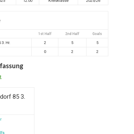
025
12:00
Kreisklasse
2025/26
e
1st Half
2nd Half
Goals
3. Hr.
2
5
5
0
2
2
fassung
t
orf 85 3.
r
lfs