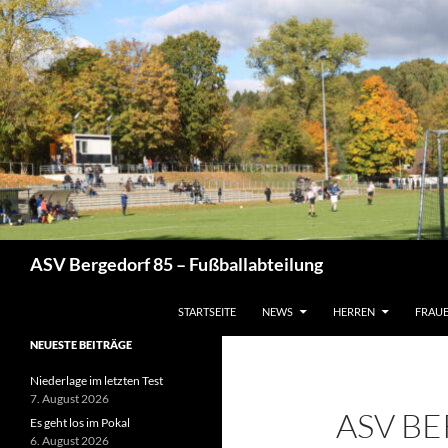
Zum
Inhalt
springen
Suchen
ASV Bergedorf 85 – Fußballabteilung
STARTSEITE
NEWS
HERREN
FRAU
NEUESTE BEITRÄGE
Niederlage im letzten Test
7. August 2026
ASV BE
Es geht los im Pokal
6. August 2026