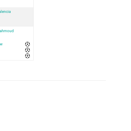
alencia
Mahmoud
ow
avigation