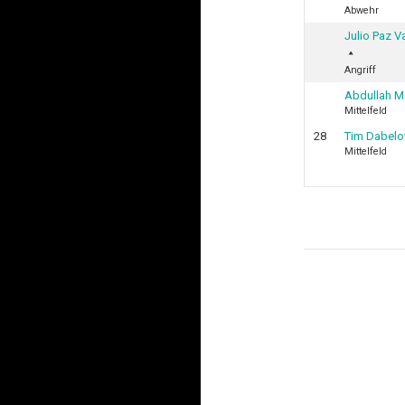
Abwehr
Julio Paz V
Angriff
Abdullah 
Mittelfeld
28
Tim Dabel
Mittelfeld
Beitragsn