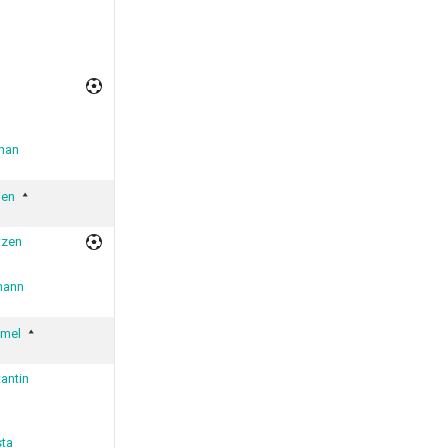
han
ien
tzen
mann
mmel
tantin
sta