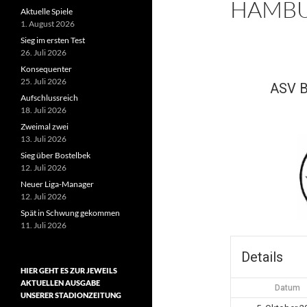
HAMBU
Aktuelle Spiele
1. August 2026
Sieg im ersten Test
26. Juli 2026
Konsequenter
25. Juli 2026
ASV B
Aufschlussreich
18. Juli 2026
Zweimal zwei
13. Juli 2026
Sieg über Bostelbek
12. Juli 2026
Neuer Liga-Manager
12. Juli 2026
Spät in Schwung gekommen
11. Juli 2026
Details
HIER GEHT ES ZUR JEWEILS
AKTUELLEN AUSGABE
Datum
UNSERER STADIONZEITUNG