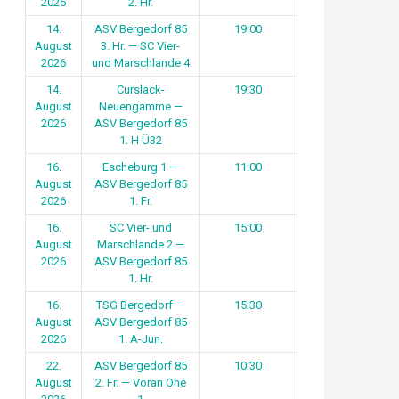
2026
2. Hr.
14.
ASV Bergedorf 85
19:00
August
3. Hr. — SC Vier-
2026
und Marschlande 4
14.
Curslack-
19:30
August
Neuengamme —
2026
ASV Bergedorf 85
1. H Ü32
16.
Escheburg 1 —
11:00
August
ASV Bergedorf 85
2026
1. Fr.
16.
SC Vier- und
15:00
August
Marschlande 2 —
2026
ASV Bergedorf 85
1. Hr.
16.
TSG Bergedorf —
15:30
August
ASV Bergedorf 85
2026
1. A-Jun.
22.
ASV Bergedorf 85
10:30
August
2. Fr. — Voran Ohe