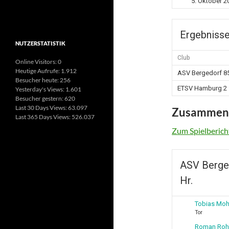
5. Oktober 2
Ergebniss
NUTZERSTATISTIK
Club
Online Visitors:
0
Heutige Aufrufe:
1.912
ASV Bergedorf 85 
Besucher heute:
256
ETSV Hamburg 2
Yesterday's Views:
1.601
Besucher gestern:
620
Last 30 Days Views:
63.097
Zusammen
Last 365 Days Views:
526.037
Zum Spielberich
ASV Berged
Hr.
Tobias Moh
Tor
Roman Roh