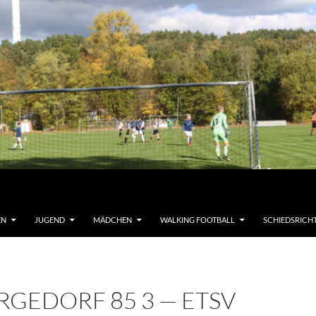
EN
JUGEND
MÄDCHEN
WALKING FOOTBALL
SCHIEDSRICH
RGEDORF 85 3 — ETSV