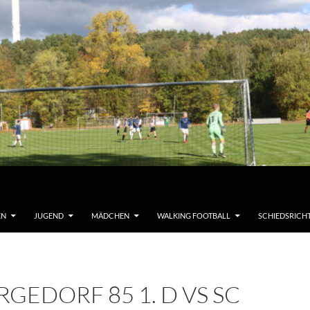
EN
JUGEND
MÄDCHEN
WALKING FOOTBALL
SCHIEDSRICH
RGEDORF 85 1. D VS SC