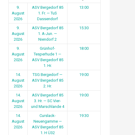
9.
ASV Bergedorf 85
13:00
August
1. Fr. — TuS
2026
Dassendorf
9.
ASV Bergedorf 85
15:30
August
1. A-Jun. —
2026
Niendorf 2
9.
Grünhof-
18:00
August
Tesperhude 1 —
2026
ASV Bergedorf 85
1. Hr.
14.
TSG Bergedorf —
19:00
August
ASV Bergedorf 85
2026
2. Hr.
14.
ASV Bergedorf 85
19:00
August
3. Hr. — SC Vier-
2026
und Marschlande 4
14.
Curslack-
19:30
August
Neuengamme —
2026
ASV Bergedorf 85
1. H Ü32