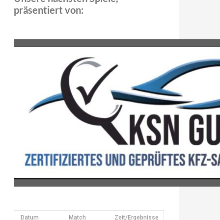
präsentiert von:
Datum
Match
Zeit/Ergebnisse