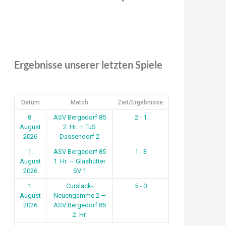
Ergebnisse unserer letzten Spiele
Datum
Match
Zeit/Ergebnisse
8.
ASV Bergedorf 85
2 - 1
August
2. Hr. — TuS
2026
Dassendorf 2
1.
ASV Bergedorf 85
1 - 3
August
1. Hr. — Glashütter
2026
SV 1
1.
Curslack-
5 - 0
August
Neuengamme 2 —
2026
ASV Bergedorf 85
2. Hr.