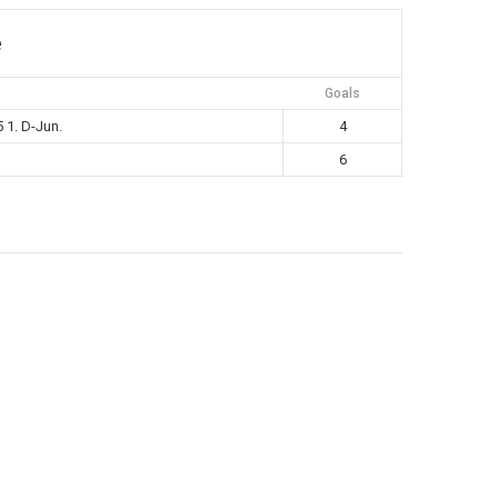
e
Goals
 1. D-Jun.
4
6
avigation