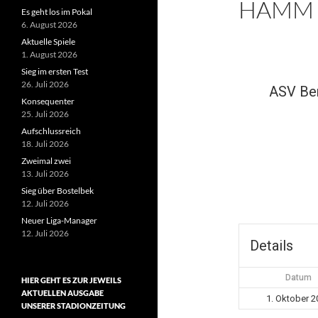
HAMM 
Es geht los im Pokal
6. August 2026
Aktuelle Spiele
1. August 2026
Sieg im ersten Test
26. Juli 2026
ASV Ber
Konsequenter
25. Juli 2026
Aufschlussreich
18. Juli 2026
Zweimal zwei
13. Juli 2026
Sieg über Bostelbek
12. Juli 2026
Neuer Liga-Manager
12. Juli 2026
Details
Datum
HIER GEHT ES ZUR JEWEILS
AKTUELLEN AUSGABE
1. Oktober 2
UNSERER STADIONZEITUNG