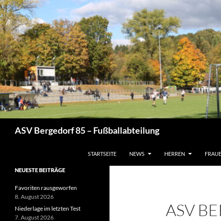
Zum
Inhalt
springen
Suchen
ASV Bergedorf 85 – Fußballabteilung
STARTSEITE
NEWS
HERREN
FRAU
NEUESTE BEITRÄGE
Favoriten rausgeworfen
8. August 2026
ASV BE
Niederlage im letzten Test
7. August 2026