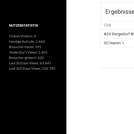
Ergebniss
Club
NUTZERSTATISTIK
ASV Bergedorf 85
Online Visitors:
0
Heutige Aufrufe:
2.660
SC Hamm 1
Besucher heute:
393
Yesterday's Views:
1.601
Besucher gestern:
620
Last 30 Days Views:
63.845
Last 365 Days Views:
526.785
Beitragsn