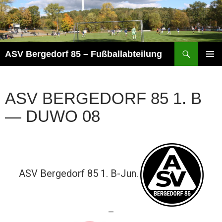
Zum
Inhalt
springen
Suchen
ASV Bergedorf 85 – Fußballabteilung
PRIMÄR
MENÜ
ASV BERGEDORF 85 1. B
— DUWO 08
ASV Bergedorf 85 1. B-Jun.
—