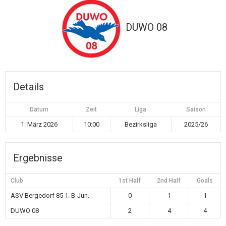
DUWO 08
Details
Datum
Zeit
Liga
Saison
1. März 2026
10:00
Bezirksliga
2025/26
Ergebnisse
Club
1st Half
2nd Half
Goals
ASV Bergedorf 85 1. B-Jun.
0
1
1
DUWO 08
2
4
4