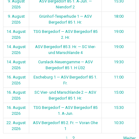
9. August
ASV Bergedorf 85 1. A-Jun. —
15:30
2026
Niendorf 2
9. August
Grünhof-Tesperhude 1 — ASV
18:00
2026
Bergedorf 85 1. Hr.
14. August
TSG Bergedorf — ASV Bergedorf 85
19:00
2026
2. Hr.
14. August
ASV Bergedorf 85 3. Hr. — SC Vier-
19:00
2026
und Marschlande 4
14. August
Curslack-Neuengamme — ASV
19:30
2026
Bergedorf 85 1. H Ü32
16. August
Escheburg 1 — ASV Bergedorf 85 1.
11:00
2026
Fr.
16. August
SC Vier- und Marschlande 2 — ASV
15:00
2026
Bergedorf 85 1. Hr.
16. August
TSG Bergedorf — ASV Bergedorf 85
15:30
2026
1. A-Jun.
22. August
ASV Bergedorf 85 2. Fr. — Voran Ohe
10:30
2026
1
1
2
Weiter